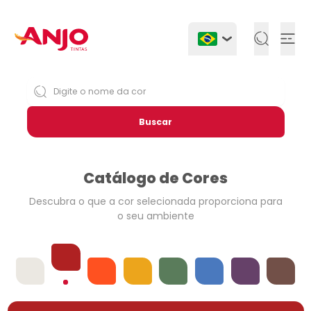
Togg
Buscar
Catálogo de Cores
Descubra o que a cor selecionada
proporciona para
o seu ambiente
Vermelhos
Offwhites
Laranjas
Amarelos
Verdes
Azuis
Violetas
Neutros