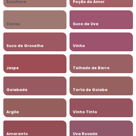
Escultura
Poção do Amor
Cacau
Suco de Uva
Suco de Groselha
Vinho
Jaspe
Telhado de Barro
Goiabada
Torta de Goiaba
Argila
Vinho Tinto
Amaranto
Uva Rosada