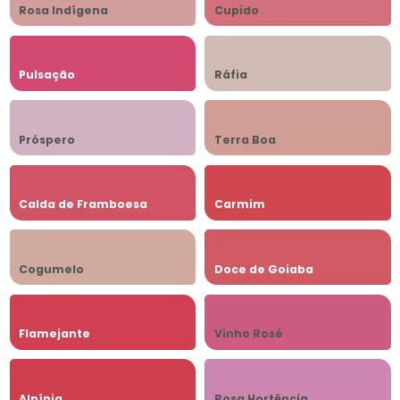
Rosa Indígena
Cupido
Pulsação
Ráfia
Próspero
Terra Boa
Calda de Framboesa
Carmim
Cogumelo
Doce de Goiaba
Flamejante
Vinho Rosé
Alpínia
Rosa Hortência