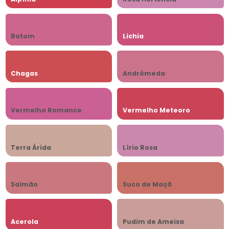
Batom
Lichia
Chagas
Andrômeda
Vermelho Romance
Vermelho Meteoro
Terra Árida
Lírio Rosa
Salmão
Suco de Maçã
Acerola
Pudim de Ameixa