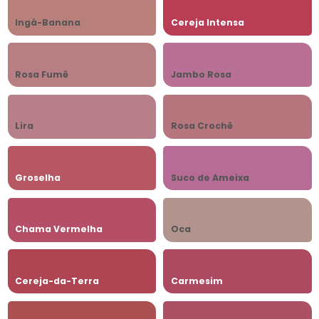
Ingá-Banana
Cereja Intensa
Rosa Fumê
Jambo Rosa
Lira
Rosa Crochê
Groselha
Suco de Ameixa
Chama Vermelha
Oca
Cereja-da-Terra
Carmesim