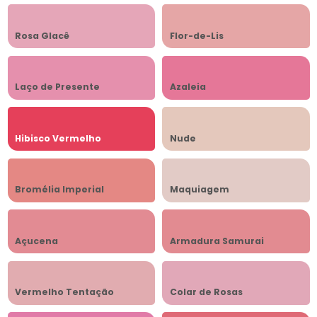
Rosa Glacê
Flor-de-Lis
Laço de Presente
Azaleia
Hibisco Vermelho
Nude
Bromélia Imperial
Maquiagem
Açucena
Armadura Samurai
Vermelho Tentação
Colar de Rosas