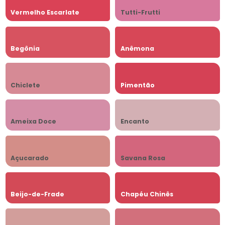
Vermelho Escarlate
Tutti-Frutti
Begônia
Anêmona
Chiclete
Pimentão
Ameixa Doce
Encanto
Açucarado
Savana Rosa
Beijo-de-Frade
Chapéu Chinês