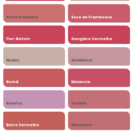
Pintura Indiana
Suco de Framboesa
Flor-Batom
Gengibre Vermelho
Nudez
Goiabeira
Romã
Melancia
Roseira
Goiaba
Barro Vermelho
Nectarina