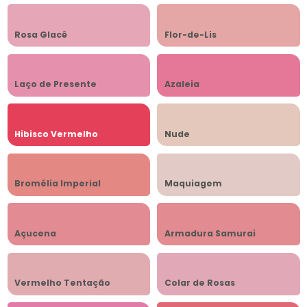
Rosa Glacê
Flor-de-Lis
Laço de Presente
Azaleia
Hibisco Vermelho
Nude
Bromélia Imperial
Maquiagem
Açucena
Armadura Samurai
Vermelho Tentação
Colar de Rosas