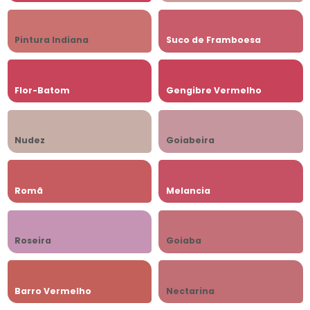
Pintura Indiana
Suco de Framboesa
Flor-Batom
Gengibre Vermelho
Nudez
Goiabeira
Romã
Melancia
Roseira
Goiaba
Barro Vermelho
Nectarina