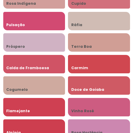
Rosa Indígena
Cupido
Pulsação
Ráfia
Próspero
Terra Boa
Calda de Framboesa
Carmim
Cogumelo
Doce de Goiaba
Flamejante
Vinho Rosé
Alpínia
Rosa Hortência