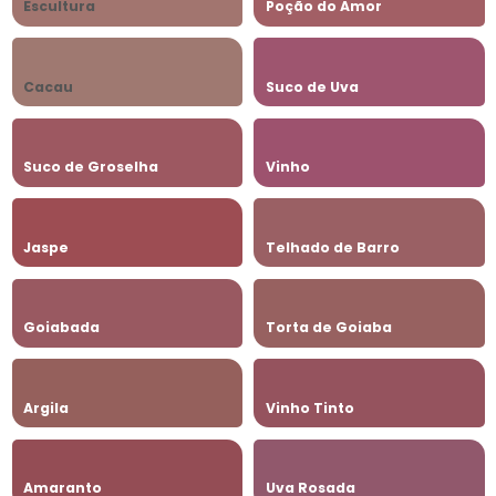
Escultura
Poção do Amor
Cacau
Suco de Uva
Suco de Groselha
Vinho
Jaspe
Telhado de Barro
Goiabada
Torta de Goiaba
Argila
Vinho Tinto
Amaranto
Uva Rosada