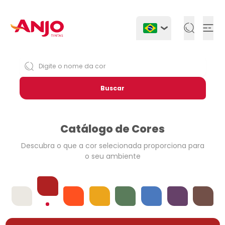
Togg
Buscar
Catálogo de Cores
Descubra o que a cor selecionada
proporciona para
o seu ambiente
Vermelhos
Offwhites
Laranjas
Amarelos
Verdes
Azuis
Violetas
Neutros