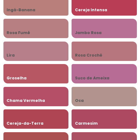
Ingá-Banana
Cereja Intensa
Rosa Fumê
Jambo Rosa
Lira
Rosa Crochê
Groselha
Suco de Ameixa
Chama Vermelha
Oca
Cereja-da-Terra
Carmesim