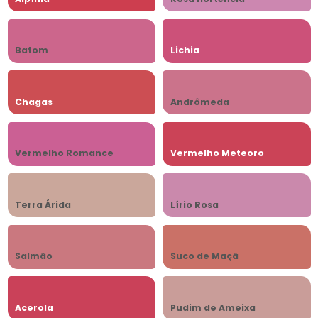
Batom
Lichia
Chagas
Andrômeda
Vermelho Romance
Vermelho Meteoro
Terra Árida
Lírio Rosa
Salmão
Suco de Maçã
Acerola
Pudim de Ameixa