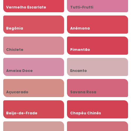
Vermelho Escarlate
Tutti-Frutti
Begônia
Anêmona
Chiclete
Pimentão
Ameixa Doce
Encanto
Açucarado
Savana Rosa
Beijo-de-Frade
Chapéu Chinês