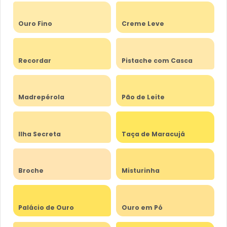
Ouro Fino
Creme Leve
Recordar
Pistache com Casca
Madrepérola
Pão de Leite
Ilha Secreta
Taça de Maracujá
Broche
Misturinha
Palácio de Ouro
Ouro em Pó