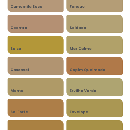
Camomila Seca
Fondue
Coentro
Soldado
Salsa
Mar Calmo
Cascavel
Capim Queimado
Menta
Ervilha Verde
Sol Forte
Envelope