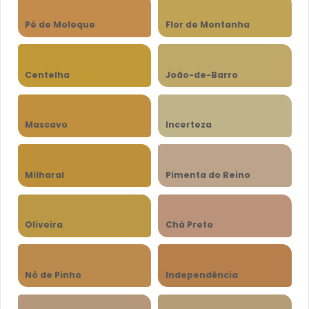
Pé de Moleque
Flor de Montanha
Centelha
João-de-Barro
Mascavo
Incerteza
Milharal
Pimenta do Reino
Oliveira
Chá Preto
Nó de Pinho
Independência