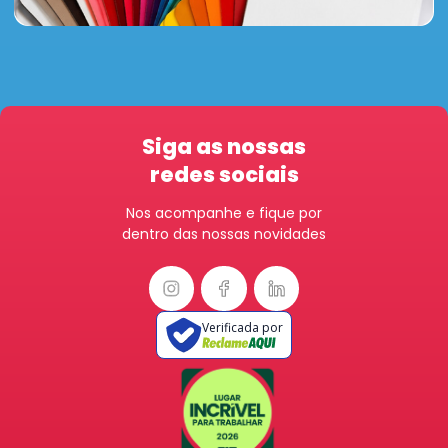
Siga as nossas
redes sociais
Nos acompanhe e fique por
dentro das nossas novidades
Verificada por