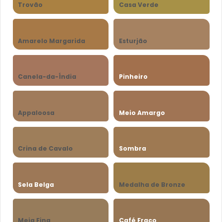
Trovão
Casa Verde
Amarelo Margarida
Esturjão
Canela-da-Índia
Pinheiro
Appaloosa
Meio Amargo
Crina de Cavalo
Sombra
Sela Belga
Medalha de Bronze
Meia Fina
Café Fraco