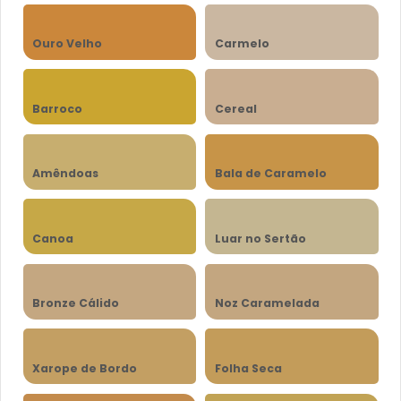
Ouro Velho
Carmelo
Barroco
Cereal
Amêndoas
Bala de Caramelo
Canoa
Luar no Sertão
Bronze Cálido
Noz Caramelada
Xarope de Bordo
Folha Seca