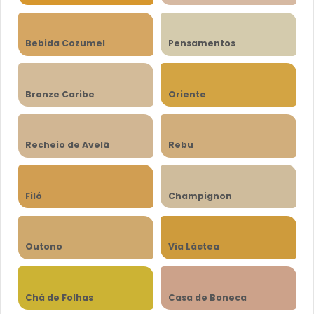
Bebida Cozumel
Pensamentos
Bronze Caribe
Oriente
Recheio de Avelã
Rebu
Filó
Champignon
Outono
Via Láctea
Chá de Folhas
Casa de Boneca