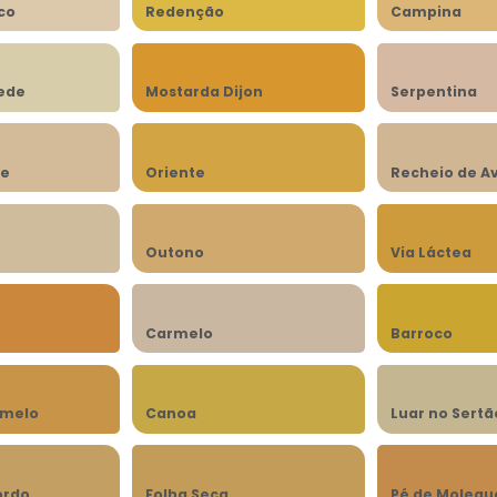
co
Redenção
Campina
rede
Mostarda Dijon
Serpentina
be
Oriente
Recheio de A
n
Outono
Via Láctea
Carmelo
Barroco
amelo
Canoa
Luar no Sertã
ordo
Folha Seca
Pé de Molequ