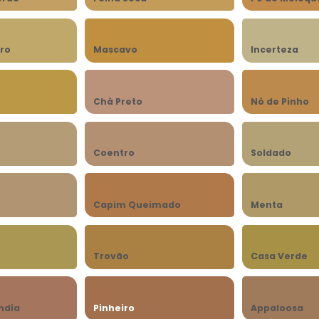
ro
Mascavo
Incerteza
Chá Preto
Nó de Pinho
Coentro
Soldado
Capim Queimado
Menta
Trovão
Casa Verde
ndia
Pinheiro
Appaloosa