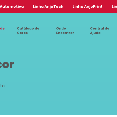
 Automotiva
Linha AnjoTech
Linha AnjoPrint
Li
 de
Catálogo de
Onde
Central de
Cores
Encontrar
Ajuda
cor
eto