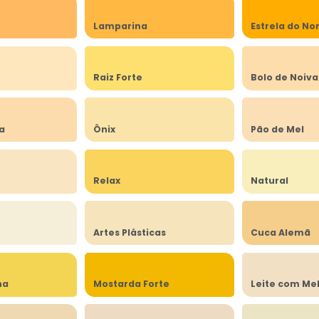
Lamparina
Estrela do No
a
Raiz Forte
Bolo de Noiva
ia
Ônix
Pão de Mel
Relax
Natural
Artes Plásticas
Cuca Alemã
na
Mostarda Forte
Leite com Me