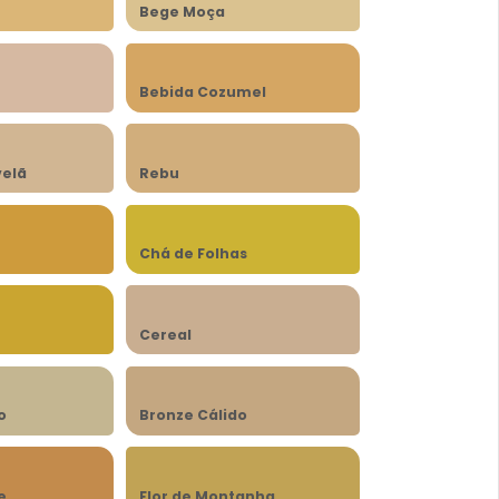
Bege Moça
Bebida Cozumel
velã
Rebu
Chá de Folhas
Cereal
o
Bronze Cálido
e
Flor de Montanha