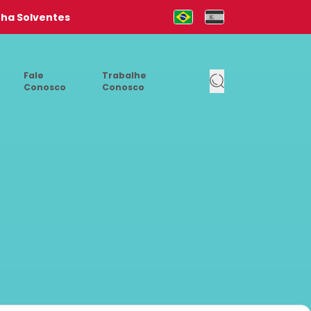
nha Solventes
Mudar para Português (pt-b
Cambia al Español (e
Fale
Trabalhe
Conosco
Conosco