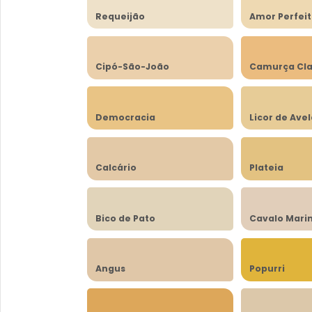
Requeijão
Amor Perfei
Cipó-São-João
Camurça Cla
Democracia
Licor de Ave
Calcário
Plateia
Bico de Pato
Cavalo Mari
Angus
Popurri