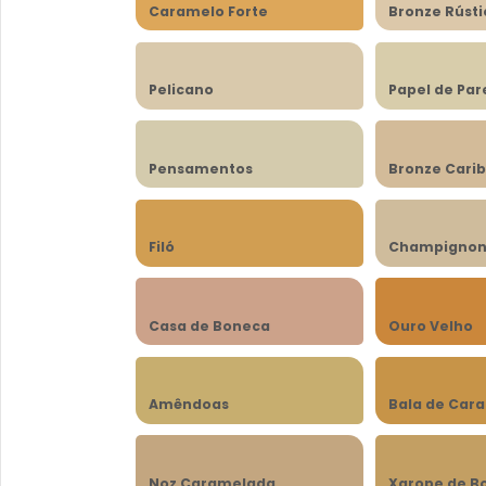
Caramelo Forte
Bronze Rústi
Pelicano
Papel de Pa
Pensamentos
Bronze Cari
Filó
Champigno
Casa de Boneca
Ouro Velho
Amêndoas
Bala de Car
Noz Caramelada
Xarope de B