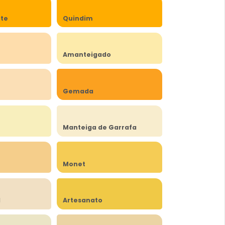
rte
Quindim
Amanteigado
Gemada
Manteiga de Garrafa
Monet
l
Artesanato