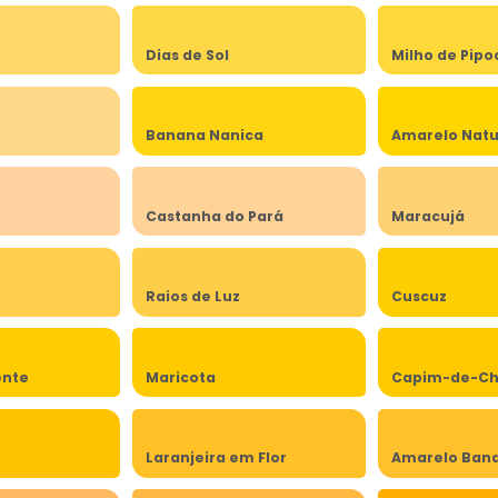
Dias de Sol
Milho de Pipo
Banana Nanica
Amarelo Natu
Castanha do Pará
Maracujá
Raios de Luz
Cuscuz
ente
Maricota
Capim-de-Ch
Laranjeira em Flor
Amarelo Band