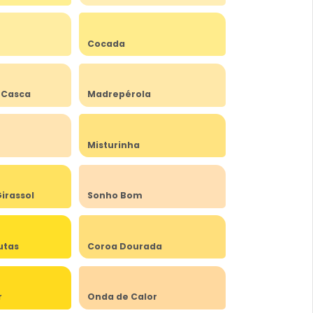
Cocada
 Casca
Madrepérola
Misturinha
irassol
Sonho Bom
utas
Coroa Dourada
r
Onda de Calor