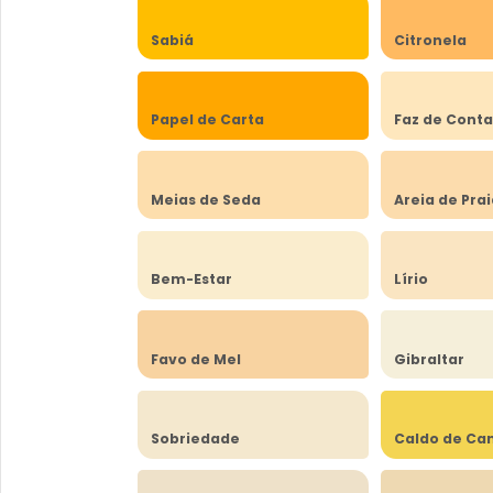
Sabiá
Citronela
Papel de Carta
Faz de Cont
Meias de Seda
Areia de Pra
Bem-Estar
Lírio
Favo de Mel
Gibraltar
Sobriedade
Caldo de Ca