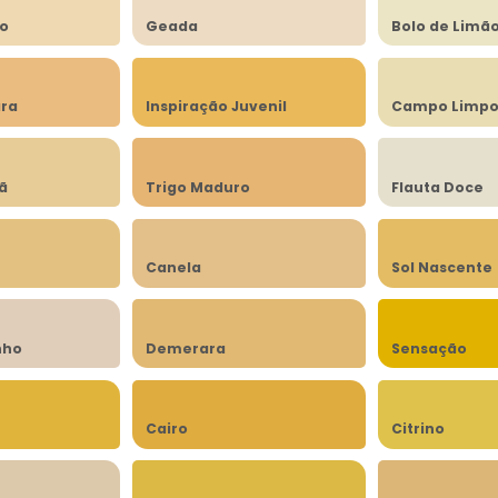
to
Geada
Bolo de Limã
ra
Inspiração Juvenil
Campo Limp
lã
Trigo Maduro
Flauta Doce
Canela
Sol Nascente
nho
Demerara
Sensação
Cairo
Citrino