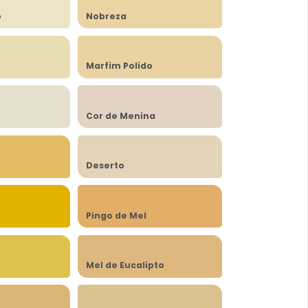
o
Nobreza
o
Marfim Polido
Cor de Menina
Deserto
Pingo de Mel
Mel de Eucalipto