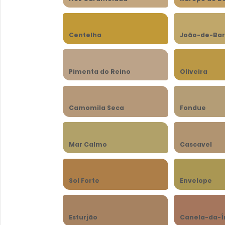
Centelha
João-de-Bar
Pimenta do Reino
Oliveira
Camomila Seca
Fondue
Mar Calmo
Cascavel
Sol Forte
Envelope
Esturjão
Canela-da-Í