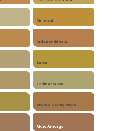
Milharal
Independência
Salsa
Ervilha Verde
Amarelo Margarida
Meio Amargo