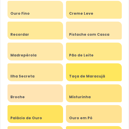
Ouro Fino
Creme Leve
Recordar
Pistache com Casca
Madrepérola
Pão de Leite
Ilha Secreta
Taça de Maracujá
Broche
Misturinha
Palácio de Ouro
Ouro em Pó