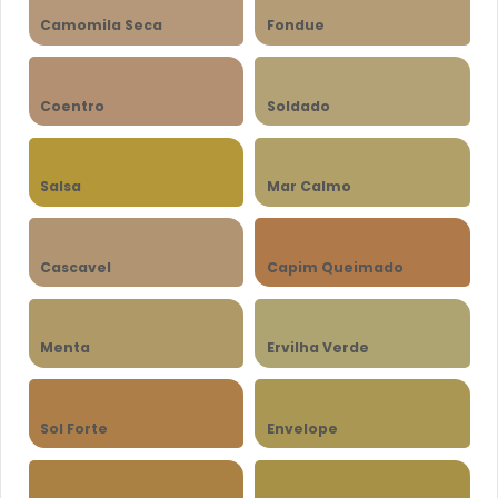
Camomila Seca
Fondue
Coentro
Soldado
Salsa
Mar Calmo
Cascavel
Capim Queimado
Menta
Ervilha Verde
Sol Forte
Envelope