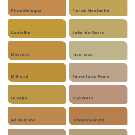
Pé de Moleque
Flor de Montanha
Centelha
João-de-Barro
Mascavo
Incerteza
Milharal
Pimenta do Reino
Oliveira
Chá Preto
Nó de Pinho
Independência