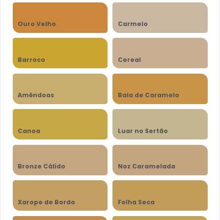
Ouro Velho
Carmelo
Barroco
Cereal
Amêndoas
Bala de Caramelo
Canoa
Luar no Sertão
Bronze Cálido
Noz Caramelada
Xarope de Bordo
Folha Seca