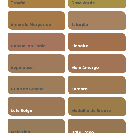
Trovão
Casa Verde
Amarelo Margarida
Esturjão
Canela-da-Índia
Pinheiro
Appaloosa
Meio Amargo
Crina de Cavalo
Sombra
Sela Belga
Medalha de Bronze
Meia Fina
Café Fraco