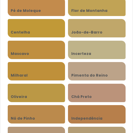
Pé de Moleque
Flor de Montanha
Centelha
João-de-Barro
Mascavo
Incerteza
Milharal
Pimenta do Reino
Oliveira
Chá Preto
Nó de Pinho
Independência