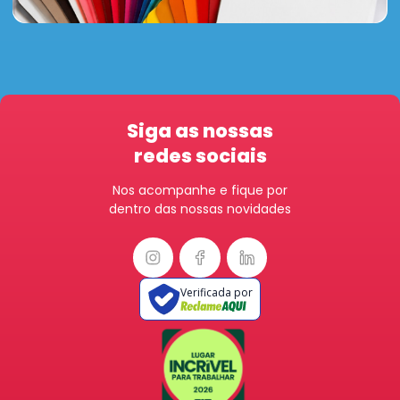
Siga as nossas
redes sociais
Nos acompanhe e fique por
dentro das nossas novidades
Verificada por