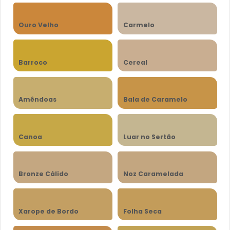
Ouro Velho
Carmelo
Barroco
Cereal
Amêndoas
Bala de Caramelo
Canoa
Luar no Sertão
Bronze Cálido
Noz Caramelada
Xarope de Bordo
Folha Seca