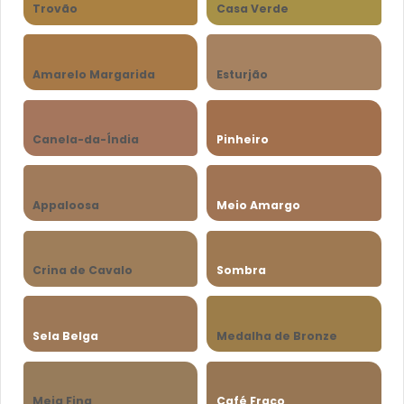
Trovão
Casa Verde
Amarelo Margarida
Esturjão
Canela-da-Índia
Pinheiro
Appaloosa
Meio Amargo
Crina de Cavalo
Sombra
Sela Belga
Medalha de Bronze
Meia Fina
Café Fraco