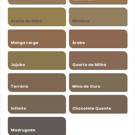
Azeite de Oliva
Mistério
Manga Larga
Árabe
Jujuba
Quarto de Milha
Terrário
Mina de Ouro
Infinito
Chocolate Quente
Madrugada