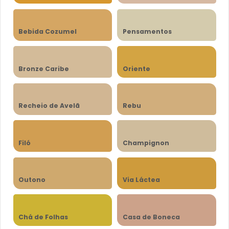
Bebida Cozumel
Pensamentos
Bronze Caribe
Oriente
Recheio de Avelã
Rebu
Filó
Champignon
Outono
Via Láctea
Chá de Folhas
Casa de Boneca