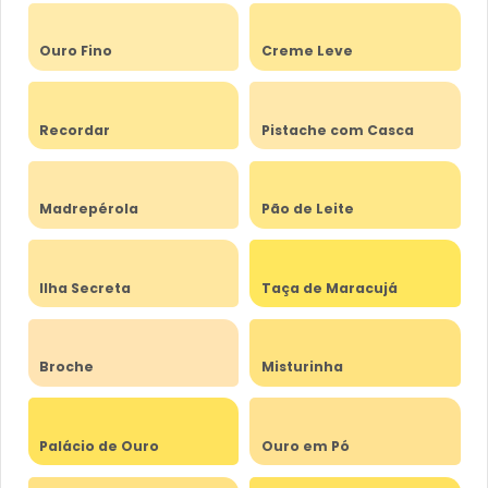
Ouro Fino
Creme Leve
Recordar
Pistache com Casca
Madrepérola
Pão de Leite
Ilha Secreta
Taça de Maracujá
Broche
Misturinha
Palácio de Ouro
Ouro em Pó