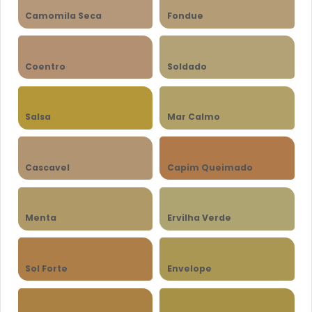
Camomila Seca
Fondue
Coentro
Soldado
Salsa
Mar Calmo
Cascavel
Capim Queimado
Menta
Ervilha Verde
Sol Forte
Envelope