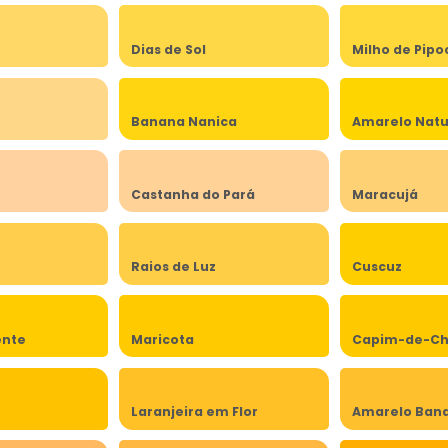
Dias de Sol
Milho de Pipo
Banana Nanica
Amarelo Natu
Castanha do Pará
Maracujá
Raios de Luz
Cuscuz
ente
Maricota
Capim-de-Ch
Laranjeira em Flor
Amarelo Band