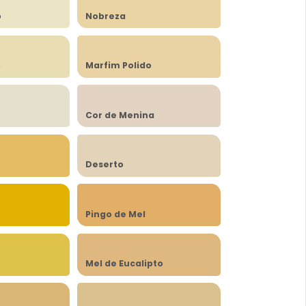
o
Nobreza
o
Marfim Polido
Cor de Menina
Deserto
Pingo de Mel
Mel de Eucalipto