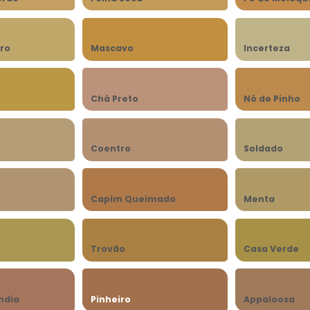
ro
Mascavo
Incerteza
Chá Preto
Nó de Pinho
Coentro
Soldado
Capim Queimado
Menta
Trovão
Casa Verde
ndia
Pinheiro
Appaloosa