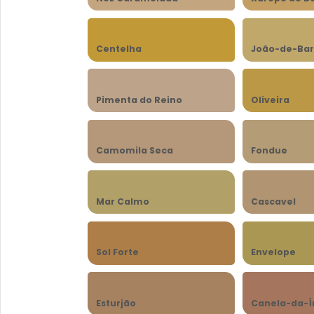
Centelha
João-de-Bar
Pimenta do Reino
Oliveira
Camomila Seca
Fondue
Mar Calmo
Cascavel
Sol Forte
Envelope
Esturjão
Canela-da-Í