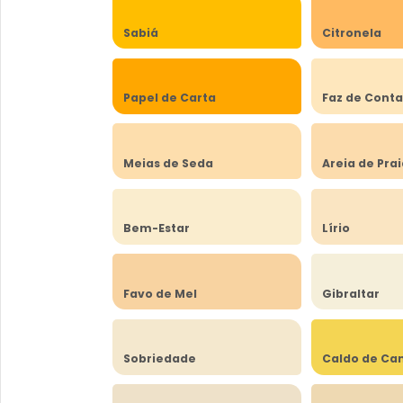
Sabiá
Citronela
Papel de Carta
Faz de Cont
Meias de Seda
Areia de Pra
Bem-Estar
Lírio
Favo de Mel
Gibraltar
Sobriedade
Caldo de Ca