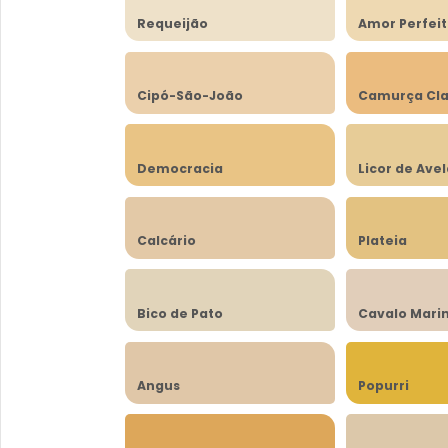
Requeijão
Amor Perfei
Cipó-São-João
Camurça Cla
Democracia
Licor de Ave
Calcário
Plateia
Bico de Pato
Cavalo Mari
Angus
Popurri