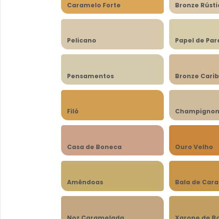
Caramelo Forte
Bronze Rústi
Pelicano
Papel de Pa
Pensamentos
Bronze Cari
Filó
Champigno
Casa de Boneca
Ouro Velho
Amêndoas
Bala de Car
Noz Caramelada
Xarope de B