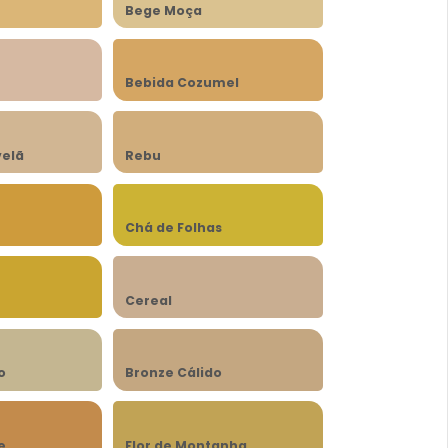
Bege Moça
Bebida Cozumel
velã
Rebu
Chá de Folhas
Cereal
o
Bronze Cálido
e
Flor de Montanha