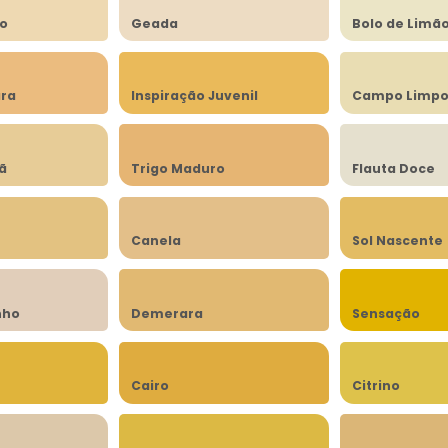
to
Geada
Bolo de Limã
ra
Inspiração Juvenil
Campo Limp
lã
Trigo Maduro
Flauta Doce
Canela
Sol Nascente
nho
Demerara
Sensação
Cairo
Citrino