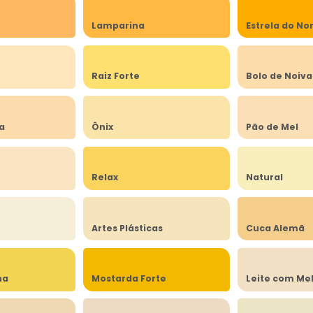
Lamparina
Estrela do No
a
Raiz Forte
Bolo de Noiva
ia
Ônix
Pão de Mel
Relax
Natural
Artes Plásticas
Cuca Alemã
na
Mostarda Forte
Leite com Me