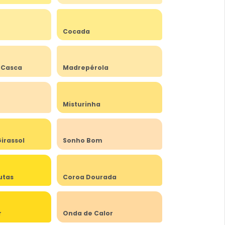
Cocada
 Casca
Madrepérola
Misturinha
irassol
Sonho Bom
utas
Coroa Dourada
r
Onda de Calor