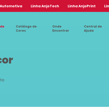
 Automotiva
Linha AnjoTech
Linha AnjoPrint
Li
 de
Catálogo de
Onde
Central de
Cores
Encontrar
Ajuda
cor
eto