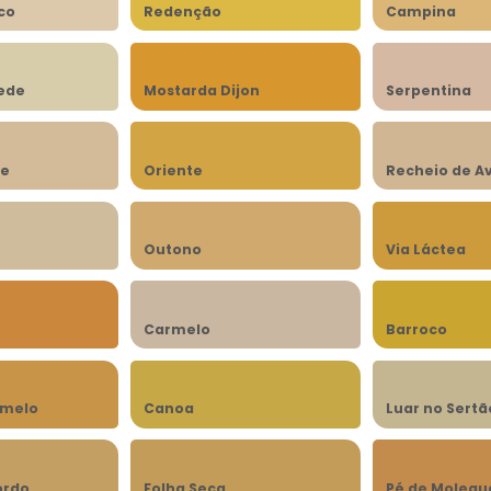
co
Redenção
Campina
rede
Mostarda Dijon
Serpentina
be
Oriente
Recheio de A
n
Outono
Via Láctea
Carmelo
Barroco
amelo
Canoa
Luar no Sertã
ordo
Folha Seca
Pé de Molequ