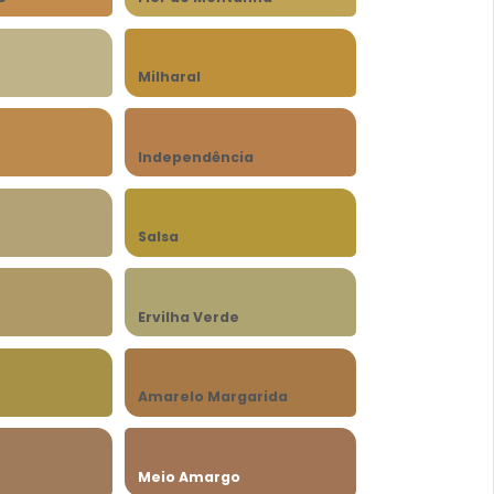
Milharal
Independência
Salsa
Ervilha Verde
Amarelo Margarida
Meio Amargo