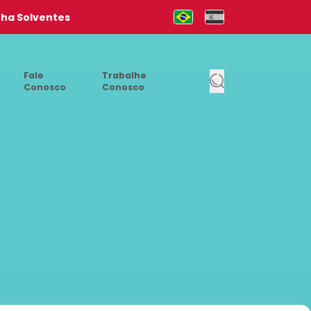
nha Solventes
Mudar para Português (pt-b
Cambia al Español (e
Fale
Trabalhe
Conosco
Conosco