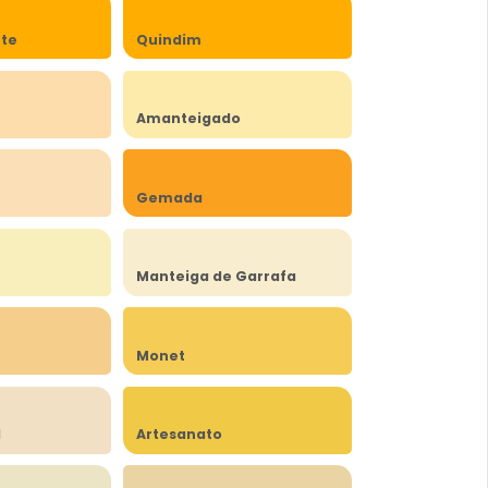
rte
Quindim
Amanteigado
Gemada
Manteiga de Garrafa
Monet
l
Artesanato