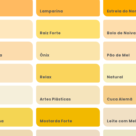
Lamparina
Estrela do No
a
Raiz Forte
Bolo de Noiva
ia
Ônix
Pão de Mel
Relax
Natural
Artes Plásticas
Cuca Alemã
na
Mostarda Forte
Leite com Me