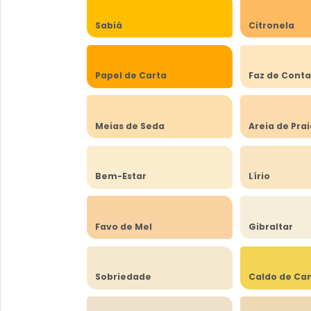
Sabiá
Citronela
Papel de Carta
Faz de Cont
Meias de Seda
Areia de Pra
Bem-Estar
Lírio
Favo de Mel
Gibraltar
Sobriedade
Caldo de Ca