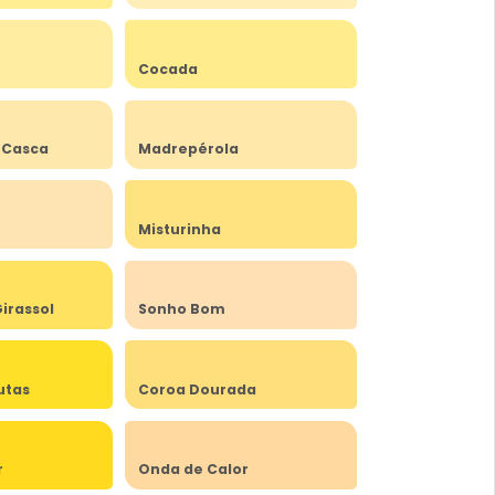
Cocada
 Casca
Madrepérola
Misturinha
irassol
Sonho Bom
utas
Coroa Dourada
r
Onda de Calor