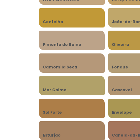
Centelha
João-de-Bar
Pimenta do Reino
Oliveira
Camomila Seca
Fondue
Mar Calmo
Cascavel
Sol Forte
Envelope
Esturjão
Canela-da-Í