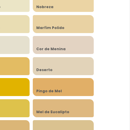
o
Nobreza
o
Marfim Polido
Cor de Menina
Deserto
Pingo de Mel
Mel de Eucalipto