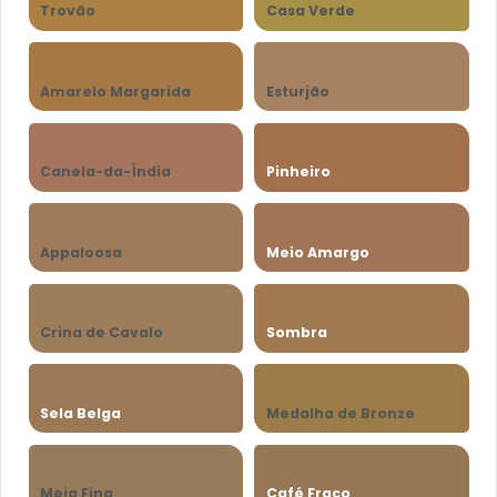
Trovão
Casa Verde
Amarelo Margarida
Esturjão
Canela-da-Índia
Pinheiro
Appaloosa
Meio Amargo
Crina de Cavalo
Sombra
Sela Belga
Medalha de Bronze
Meia Fina
Café Fraco