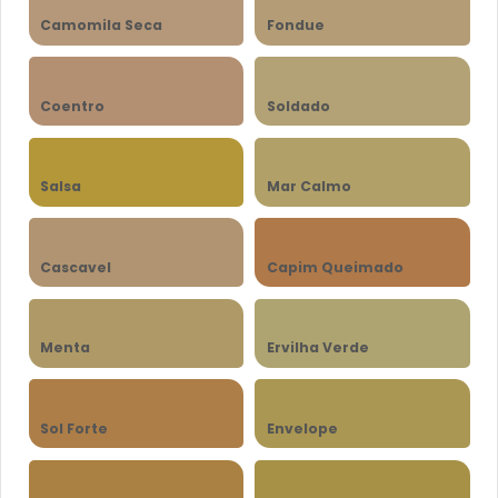
Camomila Seca
Fondue
Coentro
Soldado
Salsa
Mar Calmo
Cascavel
Capim Queimado
Menta
Ervilha Verde
Sol Forte
Envelope