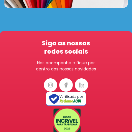
Siga as nossas
redes sociais
Nos acompanhe e fique por
dentro das nossas novidades
Verificada por