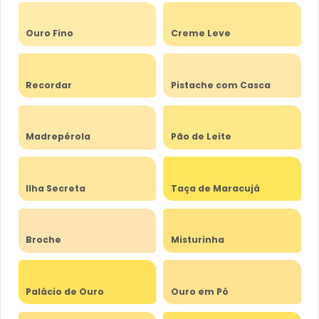
Ouro Fino
Creme Leve
Recordar
Pistache com Casca
Madrepérola
Pão de Leite
Ilha Secreta
Taça de Maracujá
Broche
Misturinha
Palácio de Ouro
Ouro em Pó