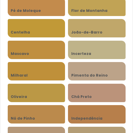
Pé de Moleque
Flor de Montanha
Centelha
João-de-Barro
Mascavo
Incerteza
Milharal
Pimenta do Reino
Oliveira
Chá Preto
Nó de Pinho
Independência