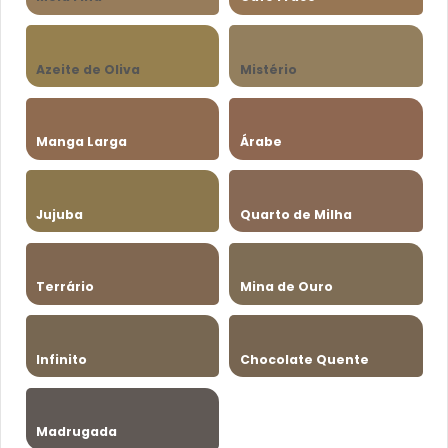
Azeite de Oliva
Mistério
Manga Larga
Árabe
Jujuba
Quarto de Milha
Terrário
Mina de Ouro
Infinito
Chocolate Quente
Madrugada