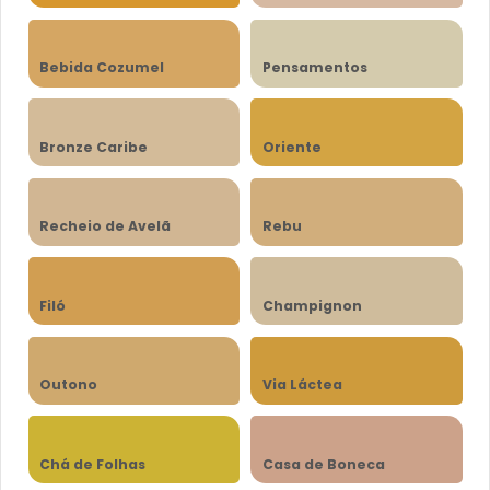
Bebida Cozumel
Pensamentos
Bronze Caribe
Oriente
Recheio de Avelã
Rebu
Filó
Champignon
Outono
Via Láctea
Chá de Folhas
Casa de Boneca