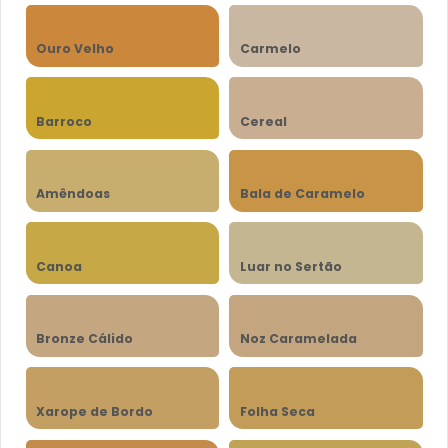
Ouro Velho
Carmelo
Barroco
Cereal
Amêndoas
Bala de Caramelo
Canoa
Luar no Sertão
Bronze Cálido
Noz Caramelada
Xarope de Bordo
Folha Seca