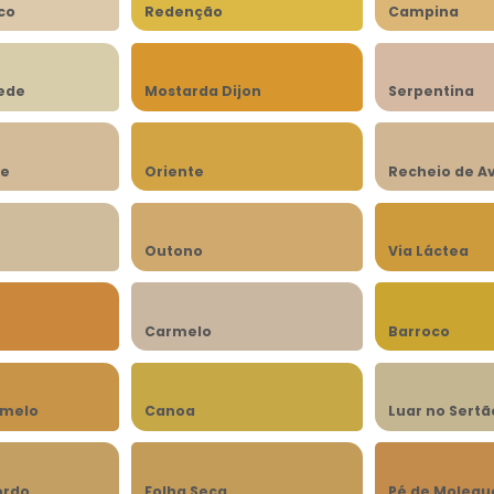
co
Redenção
Campina
rede
Mostarda Dijon
Serpentina
be
Oriente
Recheio de A
n
Outono
Via Láctea
Carmelo
Barroco
amelo
Canoa
Luar no Sertã
ordo
Folha Seca
Pé de Molequ