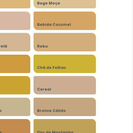
Bege Moça
Bebida Cozumel
velã
Rebu
Chá de Folhas
Cereal
o
Bronze Cálido
e
Flor de Montanha