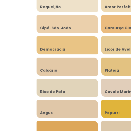
Requeijão
Amor Perfei
Cipó-São-João
Camurça Cla
Democracia
Licor de Ave
Calcário
Plateia
Bico de Pato
Cavalo Mari
Angus
Popurri