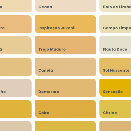
to
Geada
Bolo de Limã
ra
Inspiração Juvenil
Campo Limp
lã
Trigo Maduro
Flauta Doce
Canela
Sol Nascente
nho
Demerara
Sensação
Cairo
Citrino