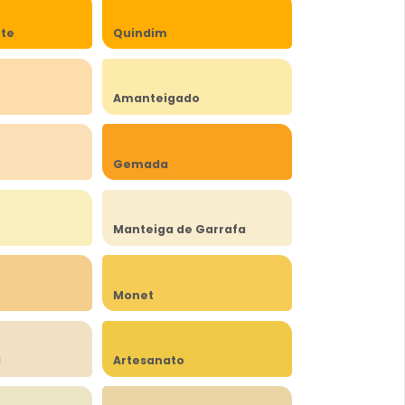
rte
Quindim
Amanteigado
Gemada
Manteiga de Garrafa
Monet
l
Artesanato