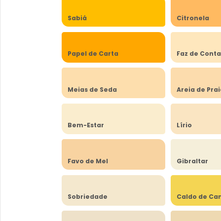
Sabiá
Citronela
Papel de Carta
Faz de Cont
Meias de Seda
Areia de Pra
Bem-Estar
Lírio
Favo de Mel
Gibraltar
Sobriedade
Caldo de Ca