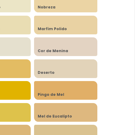
o
Nobreza
o
Marfim Polido
Cor de Menina
Deserto
Pingo de Mel
Mel de Eucalipto