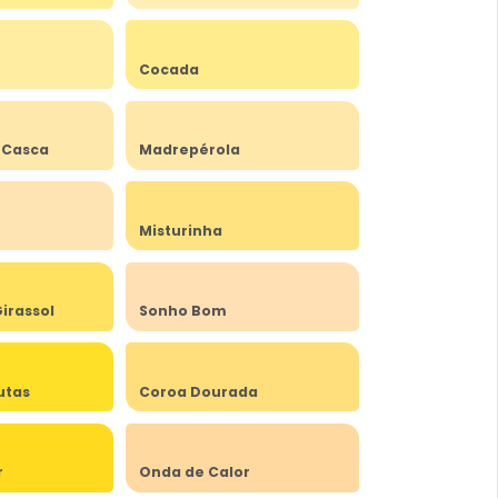
Cocada
 Casca
Madrepérola
Misturinha
irassol
Sonho Bom
utas
Coroa Dourada
r
Onda de Calor