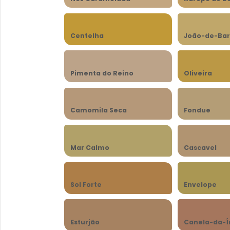
Centelha
João-de-Bar
Pimenta do Reino
Oliveira
Camomila Seca
Fondue
Mar Calmo
Cascavel
Sol Forte
Envelope
Esturjão
Canela-da-Í