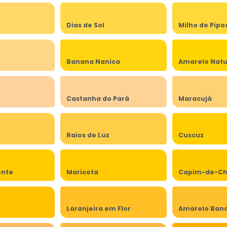
Dias de Sol
Milho de Pipo
Banana Nanica
Amarelo Natu
Castanha do Pará
Maracujá
Raios de Luz
Cuscuz
ente
Maricota
Capim-de-Ch
Laranjeira em Flor
Amarelo Band