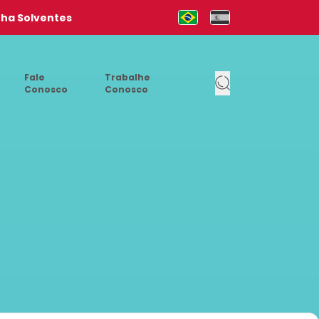
nha Solventes
Mudar para Português (pt-b
Cambia al Español (e
Fale
Trabalhe
Conosco
Conosco