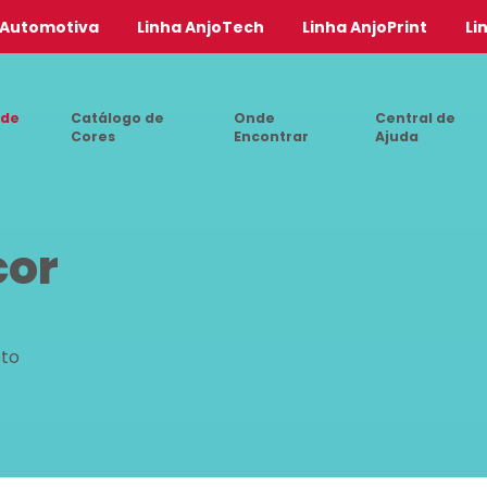
 Automotiva
Linha AnjoTech
Linha AnjoPrint
Li
 de
Catálogo de
Onde
Central de
Cores
Encontrar
Ajuda
cor
eto