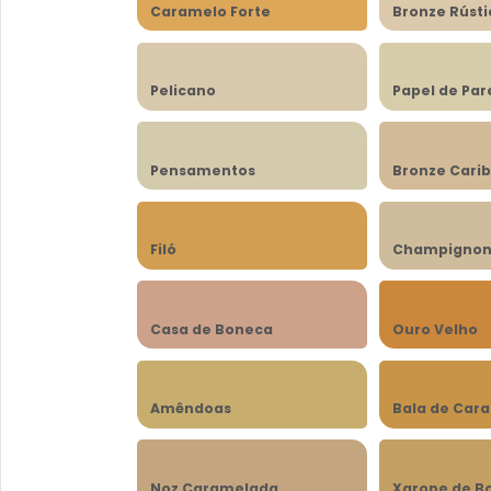
Caramelo Forte
Bronze Rústi
Pelicano
Papel de Pa
Pensamentos
Bronze Cari
Filó
Champigno
Casa de Boneca
Ouro Velho
Amêndoas
Bala de Car
Noz Caramelada
Xarope de B