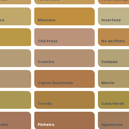
ro
Mascavo
Incerteza
Chá Preto
Nó de Pinho
Coentro
Soldado
Capim Queimado
Menta
Trovão
Casa Verde
ndia
Pinheiro
Appaloosa