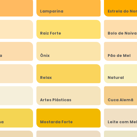
Lamparina
Estrela do No
a
Raiz Forte
Bolo de Noiva
ia
Ônix
Pão de Mel
Relax
Natural
Artes Plásticas
Cuca Alemã
na
Mostarda Forte
Leite com Me