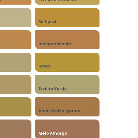
Milharal
Independência
Salsa
Ervilha Verde
Amarelo Margarida
Meio Amargo