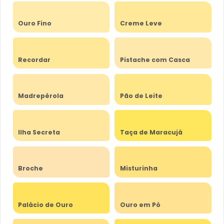
Ouro Fino
Creme Leve
Recordar
Pistache com Casca
Madrepérola
Pão de Leite
Ilha Secreta
Taça de Maracujá
Broche
Misturinha
Palácio de Ouro
Ouro em Pó