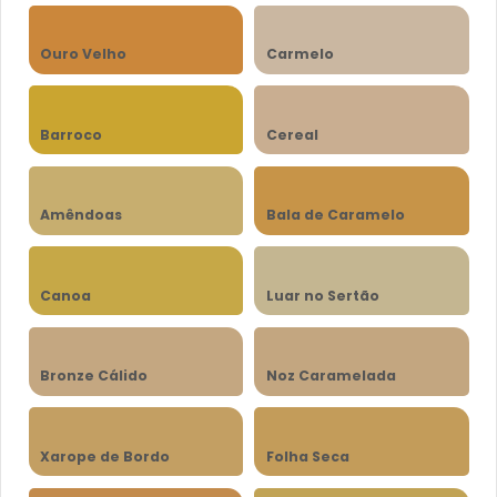
Ouro Velho
Carmelo
Barroco
Cereal
Amêndoas
Bala de Caramelo
Canoa
Luar no Sertão
Bronze Cálido
Noz Caramelada
Xarope de Bordo
Folha Seca