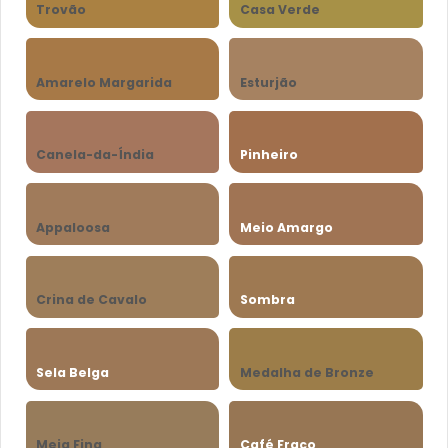
Trovão
Casa Verde
Amarelo Margarida
Esturjão
Canela-da-Índia
Pinheiro
Appaloosa
Meio Amargo
Crina de Cavalo
Sombra
Sela Belga
Medalha de Bronze
Meia Fina
Café Fraco