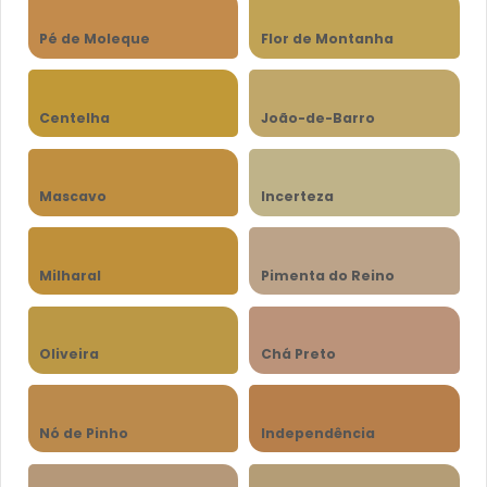
Pé de Moleque
Flor de Montanha
Centelha
João-de-Barro
Mascavo
Incerteza
Milharal
Pimenta do Reino
Oliveira
Chá Preto
Nó de Pinho
Independência