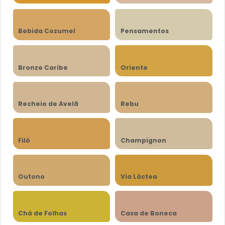
Bebida Cozumel
Pensamentos
Bronze Caribe
Oriente
Recheio de Avelã
Rebu
Filó
Champignon
Outono
Via Láctea
Chá de Folhas
Casa de Boneca