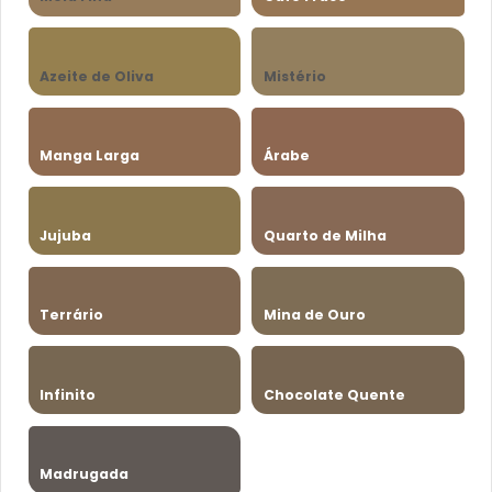
Azeite de Oliva
Mistério
Manga Larga
Árabe
Jujuba
Quarto de Milha
Terrário
Mina de Ouro
Infinito
Chocolate Quente
Madrugada