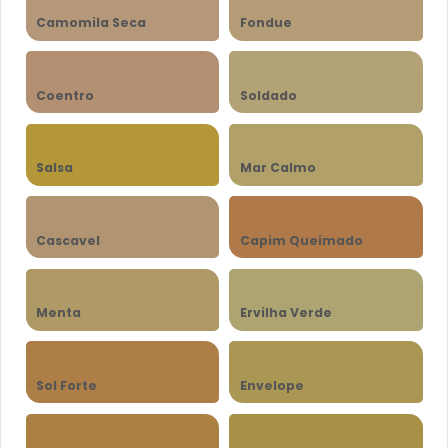
Camomila Seca
Fondue
Coentro
Soldado
Salsa
Mar Calmo
Cascavel
Capim Queimado
Menta
Ervilha Verde
Sol Forte
Envelope