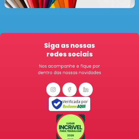
Siga as nossas
redes sociais
Nos acompanhe e fique por
dentro das nossas novidades
Verificada por