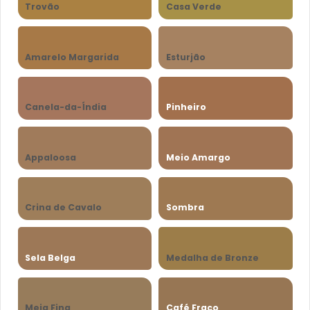
Trovão
Casa Verde
Amarelo Margarida
Esturjão
Canela-da-Índia
Pinheiro
Appaloosa
Meio Amargo
Crina de Cavalo
Sombra
Sela Belga
Medalha de Bronze
Meia Fina
Café Fraco