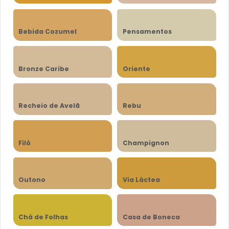
Bebida Cozumel
Pensamentos
Bronze Caribe
Oriente
Recheio de Avelã
Rebu
Filó
Champignon
Outono
Via Láctea
Chá de Folhas
Casa de Boneca