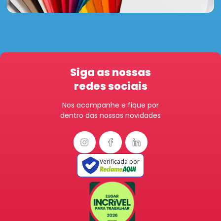
Siga as nossas
redes sociais
Nos acompanhe e fique por
dentro das nossas novidades
Verificada por