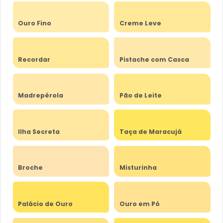
Ouro Fino
Creme Leve
Recordar
Pistache com Casca
Madrepérola
Pão de Leite
Ilha Secreta
Taça de Maracujá
Broche
Misturinha
Palácio de Ouro
Ouro em Pó