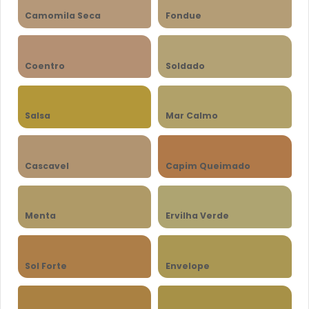
Camomila Seca
Fondue
Coentro
Soldado
Salsa
Mar Calmo
Cascavel
Capim Queimado
Menta
Ervilha Verde
Sol Forte
Envelope