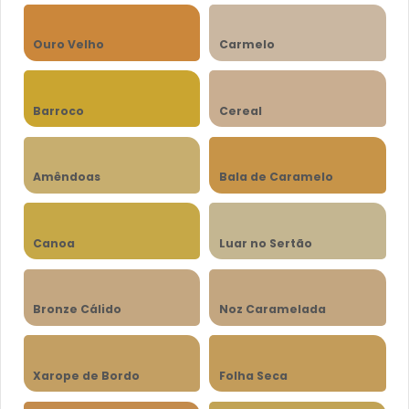
Ouro Velho
Carmelo
Barroco
Cereal
Amêndoas
Bala de Caramelo
Canoa
Luar no Sertão
Bronze Cálido
Noz Caramelada
Xarope de Bordo
Folha Seca