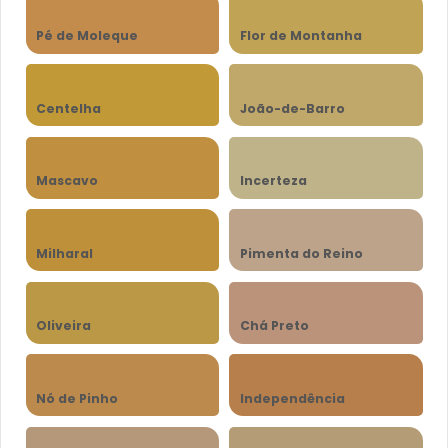
Pé de Moleque
Flor de Montanha
Centelha
João-de-Barro
Mascavo
Incerteza
Milharal
Pimenta do Reino
Oliveira
Chá Preto
Nó de Pinho
Independência