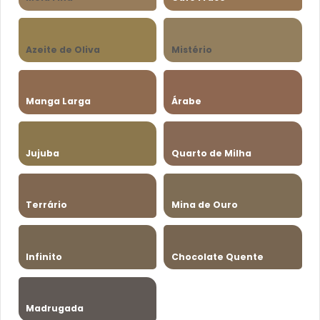
Azeite de Oliva
Mistério
Manga Larga
Árabe
Jujuba
Quarto de Milha
Terrário
Mina de Ouro
Infinito
Chocolate Quente
Madrugada