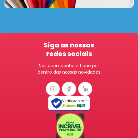
Siga as nossas
redes sociais
Nos acompanhe e fique por
dentro das nossas novidades
Verificada por