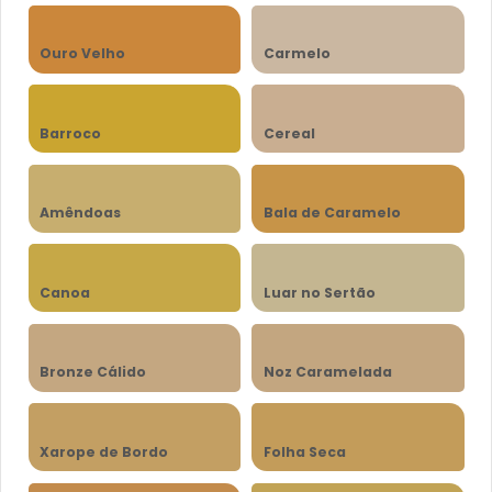
Ouro Velho
Carmelo
Barroco
Cereal
Amêndoas
Bala de Caramelo
Canoa
Luar no Sertão
Bronze Cálido
Noz Caramelada
Xarope de Bordo
Folha Seca