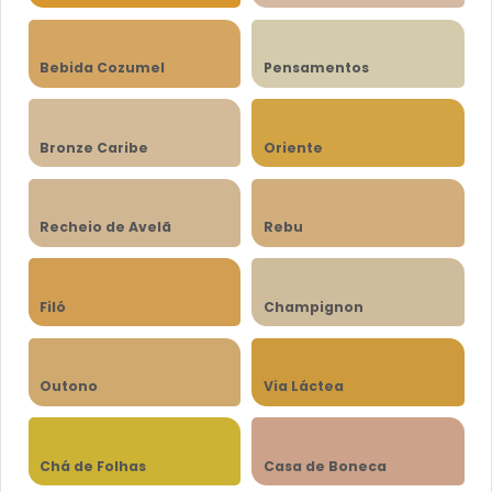
Bebida Cozumel
Pensamentos
Bronze Caribe
Oriente
Recheio de Avelã
Rebu
Filó
Champignon
Outono
Via Láctea
Chá de Folhas
Casa de Boneca