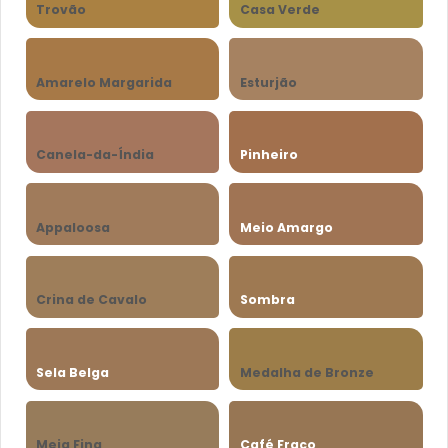
Trovão
Casa Verde
Amarelo Margarida
Esturjão
Canela-da-Índia
Pinheiro
Appaloosa
Meio Amargo
Crina de Cavalo
Sombra
Sela Belga
Medalha de Bronze
Meia Fina
Café Fraco