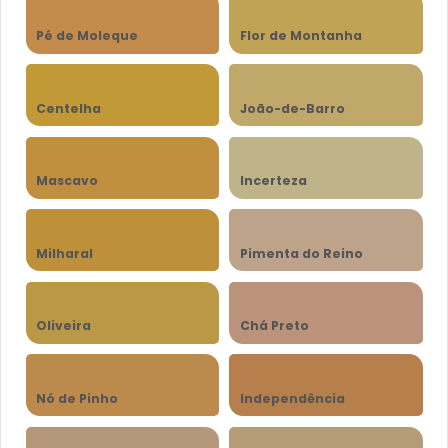
Pé de Moleque
Flor de Montanha
Centelha
João-de-Barro
Mascavo
Incerteza
Milharal
Pimenta do Reino
Oliveira
Chá Preto
Nó de Pinho
Independência