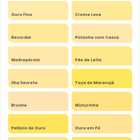
Ouro Fino
Creme Leve
Recordar
Pistache com Casca
Madrepérola
Pão de Leite
Ilha Secreta
Taça de Maracujá
Broche
Misturinha
Palácio de Ouro
Ouro em Pó