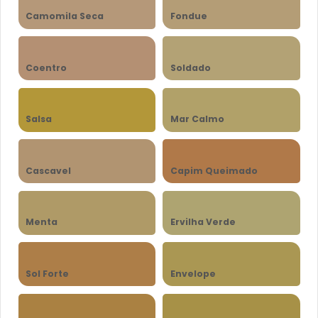
Camomila Seca
Fondue
Coentro
Soldado
Salsa
Mar Calmo
Cascavel
Capim Queimado
Menta
Ervilha Verde
Sol Forte
Envelope