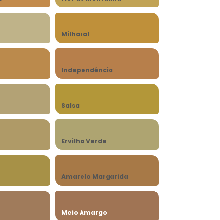
Milharal
Independência
Salsa
Ervilha Verde
Amarelo Margarida
Meio Amargo