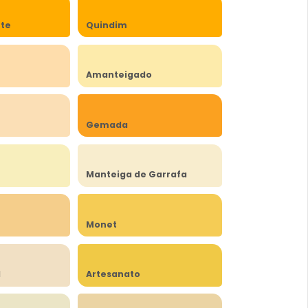
rte
Quindim
Amanteigado
Gemada
Manteiga de Garrafa
Monet
l
Artesanato