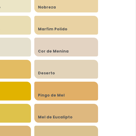
o
Nobreza
o
Marfim Polido
Cor de Menina
Deserto
Pingo de Mel
Mel de Eucalipto