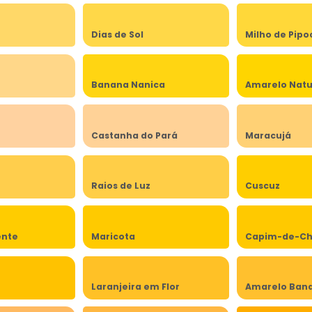
Dias de Sol
Milho de Pipo
Banana Nanica
Amarelo Natu
Castanha do Pará
Maracujá
Raios de Luz
Cuscuz
ente
Maricota
Capim-de-Ch
Laranjeira em Flor
Amarelo Band