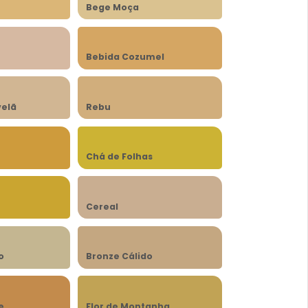
Bege Moça
Bebida Cozumel
velã
Rebu
Chá de Folhas
Cereal
o
Bronze Cálido
e
Flor de Montanha