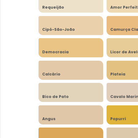
Requeijão
Amor Perfei
Cipó-São-João
Camurça Cla
Democracia
Licor de Ave
Calcário
Plateia
Bico de Pato
Cavalo Mari
Angus
Popurri