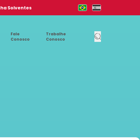
nha Solventes
Mudar para Português (pt-b
Cambia al Español (e
Fale
Trabalhe
Conosco
Conosco