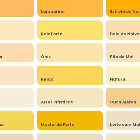
Lamparina
Estrela do No
a
Raiz Forte
Bolo de Noiva
ia
Ônix
Pão de Mel
Relax
Natural
Artes Plásticas
Cuca Alemã
na
Mostarda Forte
Leite com Me