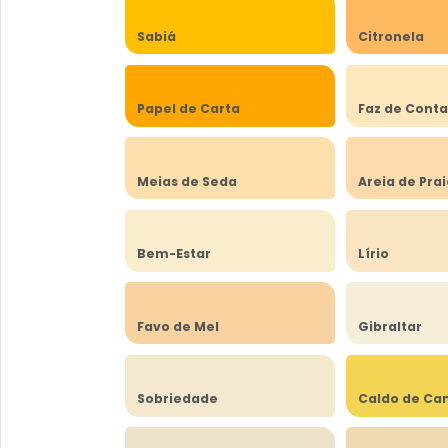
Sabiá
Citronela
Papel de Carta
Faz de Cont
Meias de Seda
Areia de Pra
Bem-Estar
Lírio
Favo de Mel
Gibraltar
Sobriedade
Caldo de Ca