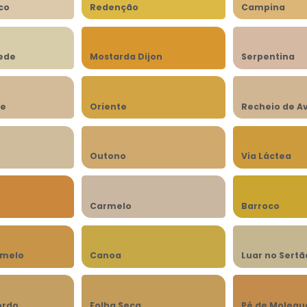
co
Redenção
Campina
rede
Mostarda Dijon
Serpentina
be
Oriente
Recheio de A
n
Outono
Via Láctea
Carmelo
Barroco
amelo
Canoa
Luar no Sertã
ordo
Folha Seca
Pé de Molequ