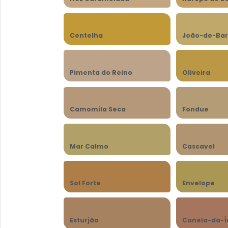
Centelha
João-de-Bar
Pimenta do Reino
Oliveira
Camomila Seca
Fondue
Mar Calmo
Cascavel
Sol Forte
Envelope
Esturjão
Canela-da-Í