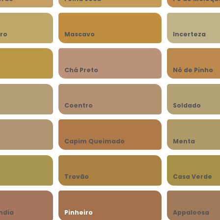
ro
Mascavo
Incerteza
Chá Preto
Nó de Pinho
Coentro
Soldado
Capim Queimado
Menta
Trovão
Casa Verde
ndia
Pinheiro
Appaloosa