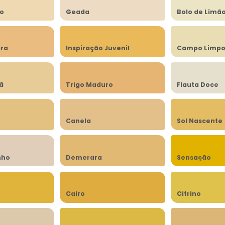
to
Geada
Bolo de Limã
ra
Inspiração Juvenil
Campo Limp
lã
Trigo Maduro
Flauta Doce
Canela
Sol Nascente
nho
Demerara
Sensação
Cairo
Citrino