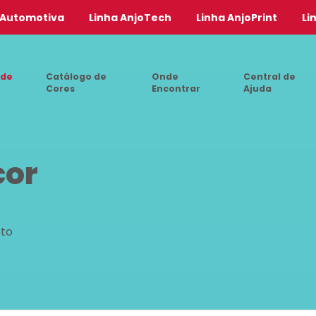
 Automotiva
Linha AnjoTech
Linha AnjoPrint
Li
 de
Catálogo de
Onde
Central de
Cores
Encontrar
Ajuda
cor
eto