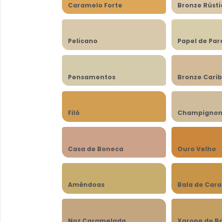
Caramelo Forte
Bronze Rústi
Pelicano
Papel de Pa
Pensamentos
Bronze Cari
Filó
Champigno
Casa de Boneca
Ouro Velho
Amêndoas
Bala de Car
Noz Caramelada
Xarope de B