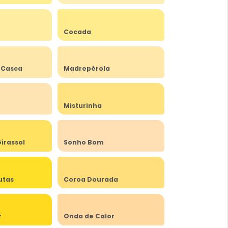
Cocada
 Casca
Madrepérola
Misturinha
irassol
Sonho Bom
utas
Coroa Dourada
r
Onda de Calor