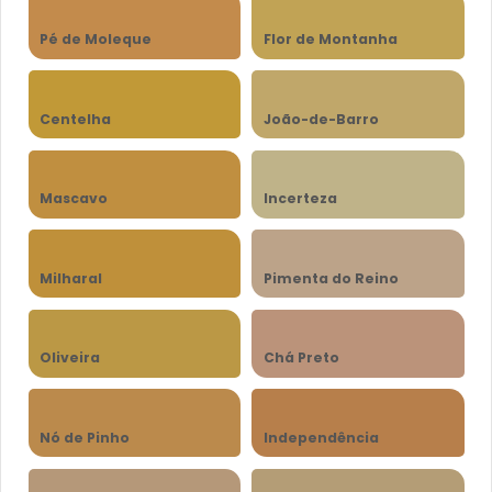
Pé de Moleque
Flor de Montanha
Centelha
João-de-Barro
Mascavo
Incerteza
Milharal
Pimenta do Reino
Oliveira
Chá Preto
Nó de Pinho
Independência