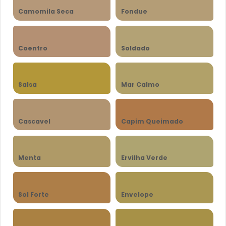
Camomila Seca
Fondue
Coentro
Soldado
Salsa
Mar Calmo
Cascavel
Capim Queimado
Menta
Ervilha Verde
Sol Forte
Envelope