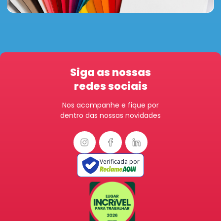
Siga as nossas
redes sociais
Nos acompanhe e fique por
dentro das nossas novidades
Verificada por