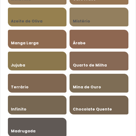
Azeite de Oliva
Mistério
Manga Larga
Árabe
Jujuba
Quarto de Milha
Terrário
Mina de Ouro
Infinito
Chocolate Quente
Madrugada