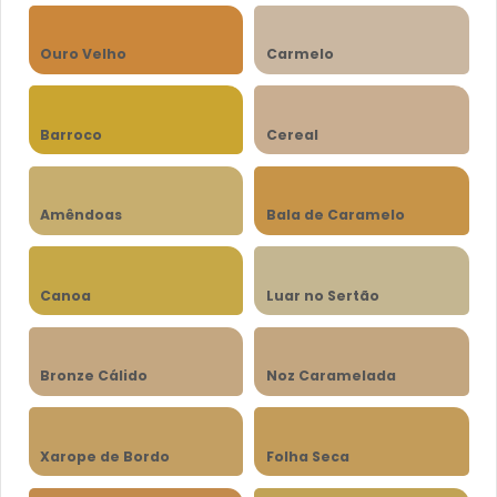
Ouro Velho
Carmelo
Barroco
Cereal
Amêndoas
Bala de Caramelo
Canoa
Luar no Sertão
Bronze Cálido
Noz Caramelada
Xarope de Bordo
Folha Seca