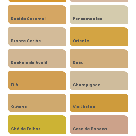
Bebida Cozumel
Pensamentos
Bronze Caribe
Oriente
Recheio de Avelã
Rebu
Filó
Champignon
Outono
Via Láctea
Chá de Folhas
Casa de Boneca