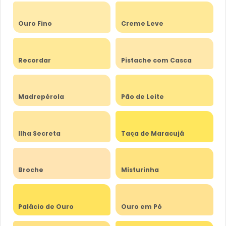
Ouro Fino
Creme Leve
Recordar
Pistache com Casca
Madrepérola
Pão de Leite
Ilha Secreta
Taça de Maracujá
Broche
Misturinha
Palácio de Ouro
Ouro em Pó