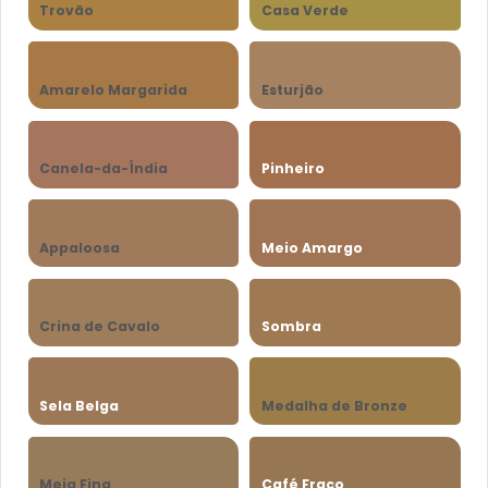
Trovão
Casa Verde
Amarelo Margarida
Esturjão
Canela-da-Índia
Pinheiro
Appaloosa
Meio Amargo
Crina de Cavalo
Sombra
Sela Belga
Medalha de Bronze
Meia Fina
Café Fraco