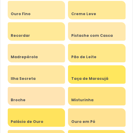
Ouro Fino
Creme Leve
Recordar
Pistache com Casca
Madrepérola
Pão de Leite
Ilha Secreta
Taça de Maracujá
Broche
Misturinha
Palácio de Ouro
Ouro em Pó