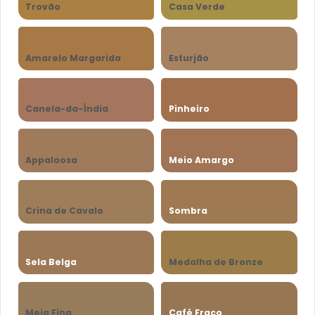
Trovão
Casa Verde
Amarelo Margarida
Esturjão
Canela-da-Índia
Pinheiro
Appaloosa
Meio Amargo
Crina de Cavalo
Sombra
Sela Belga
Medalha de Bronze
Meia Fina
Café Fraco