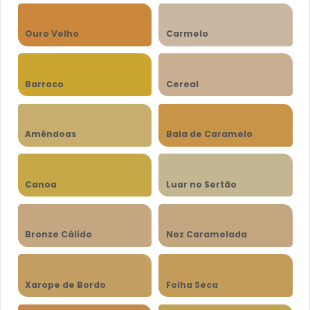
Ouro Velho
Carmelo
Barroco
Cereal
Amêndoas
Bala de Caramelo
Canoa
Luar no Sertão
Bronze Cálido
Noz Caramelada
Xarope de Bordo
Folha Seca