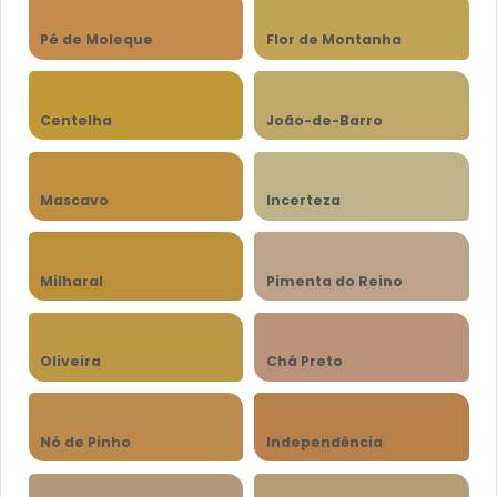
Pé de Moleque
Flor de Montanha
Centelha
João-de-Barro
Mascavo
Incerteza
Milharal
Pimenta do Reino
Oliveira
Chá Preto
Nó de Pinho
Independência