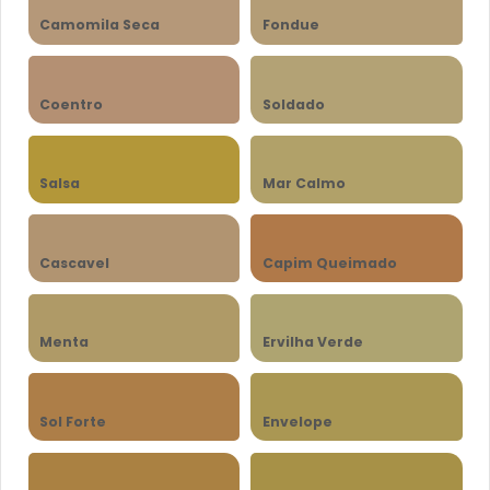
Camomila Seca
Fondue
Coentro
Soldado
Salsa
Mar Calmo
Cascavel
Capim Queimado
Menta
Ervilha Verde
Sol Forte
Envelope