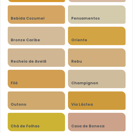
Bebida Cozumel
Pensamentos
Bronze Caribe
Oriente
Recheio de Avelã
Rebu
Filó
Champignon
Outono
Via Láctea
Chá de Folhas
Casa de Boneca