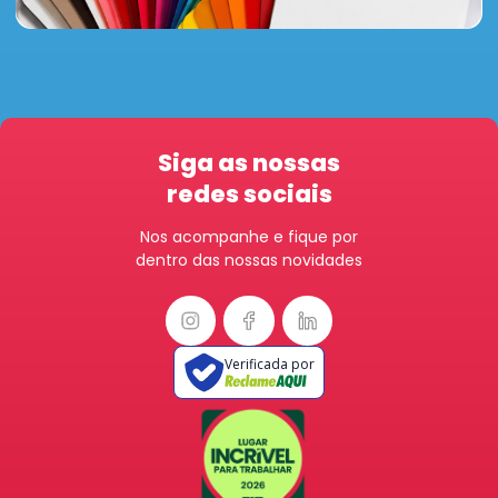
Siga as nossas
redes sociais
Nos acompanhe e fique por
dentro das nossas novidades
Verificada por