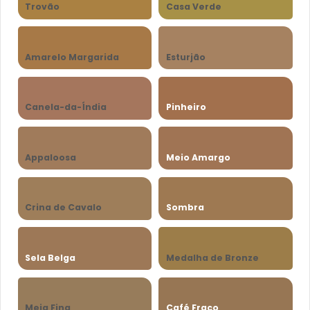
Trovão
Casa Verde
Amarelo Margarida
Esturjão
Canela-da-Índia
Pinheiro
Appaloosa
Meio Amargo
Crina de Cavalo
Sombra
Sela Belga
Medalha de Bronze
Meia Fina
Café Fraco