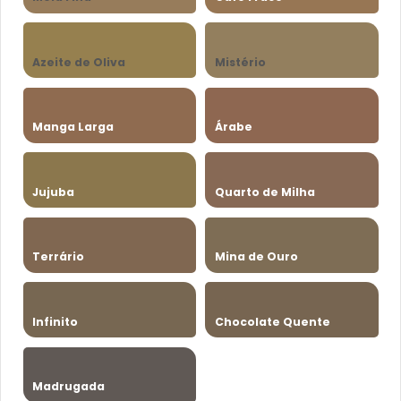
Azeite de Oliva
Mistério
Manga Larga
Árabe
Jujuba
Quarto de Milha
Terrário
Mina de Ouro
Infinito
Chocolate Quente
Madrugada