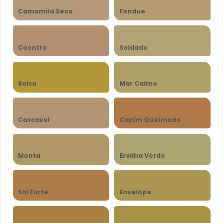
Camomila Seca
Fondue
Coentro
Soldado
Salsa
Mar Calmo
Cascavel
Capim Queimado
Menta
Ervilha Verde
Sol Forte
Envelope