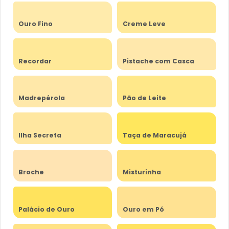
Ouro Fino
Creme Leve
Recordar
Pistache com Casca
Madrepérola
Pão de Leite
Ilha Secreta
Taça de Maracujá
Broche
Misturinha
Palácio de Ouro
Ouro em Pó