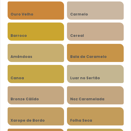
Ouro Velho
Carmelo
Barroco
Cereal
Amêndoas
Bala de Caramelo
Canoa
Luar no Sertão
Bronze Cálido
Noz Caramelada
Xarope de Bordo
Folha Seca