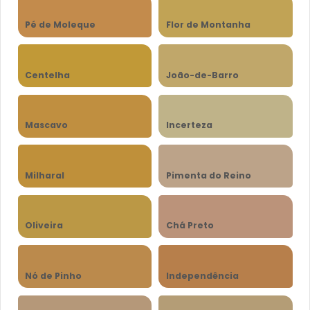
Pé de Moleque
Flor de Montanha
Centelha
João-de-Barro
Mascavo
Incerteza
Milharal
Pimenta do Reino
Oliveira
Chá Preto
Nó de Pinho
Independência