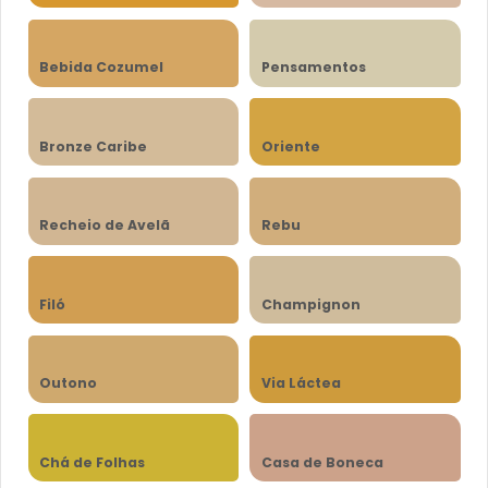
Bebida Cozumel
Pensamentos
Bronze Caribe
Oriente
Recheio de Avelã
Rebu
Filó
Champignon
Outono
Via Láctea
Chá de Folhas
Casa de Boneca