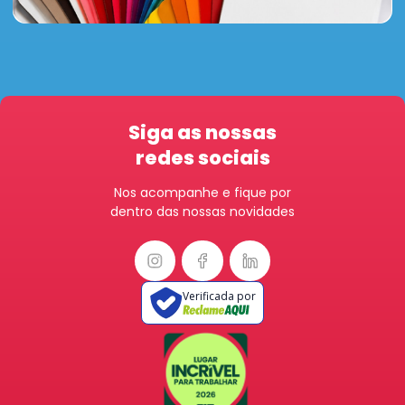
Siga as nossas
redes sociais
Nos acompanhe e fique por
dentro das nossas novidades
Verificada por