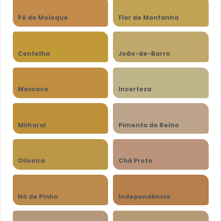
Pé de Moleque
Flor de Montanha
Centelha
João-de-Barro
Mascavo
Incerteza
Milharal
Pimenta do Reino
Oliveira
Chá Preto
Nó de Pinho
Independência