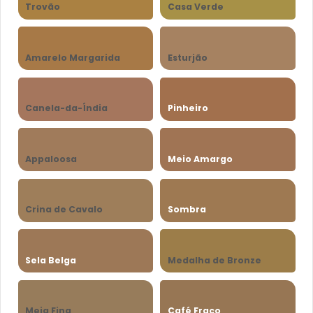
Trovão
Casa Verde
Amarelo Margarida
Esturjão
Canela-da-Índia
Pinheiro
Appaloosa
Meio Amargo
Crina de Cavalo
Sombra
Sela Belga
Medalha de Bronze
Meia Fina
Café Fraco