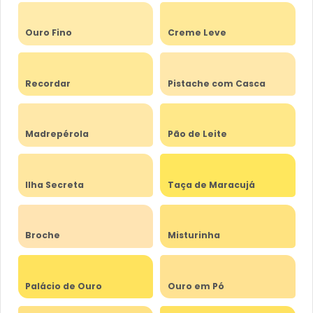
Ouro Fino
Creme Leve
Recordar
Pistache com Casca
Madrepérola
Pão de Leite
Ilha Secreta
Taça de Maracujá
Broche
Misturinha
Palácio de Ouro
Ouro em Pó