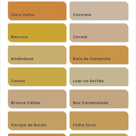
Ouro Velho
Carmelo
Barroco
Cereal
Amêndoas
Bala de Caramelo
Canoa
Luar no Sertão
Bronze Cálido
Noz Caramelada
Xarope de Bordo
Folha Seca