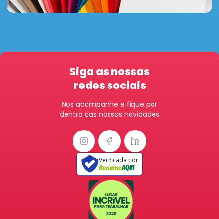
Siga as nossas
redes sociais
Nos acompanhe e fique por
dentro das nossas novidades
Verificada por