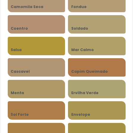
Camomila Seca
Fondue
Coentro
Soldado
Salsa
Mar Calmo
Cascavel
Capim Queimado
Menta
Ervilha Verde
Sol Forte
Envelope