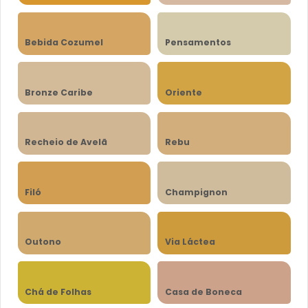
Bebida Cozumel
Pensamentos
Bronze Caribe
Oriente
Recheio de Avelã
Rebu
Filó
Champignon
Outono
Via Láctea
Chá de Folhas
Casa de Boneca