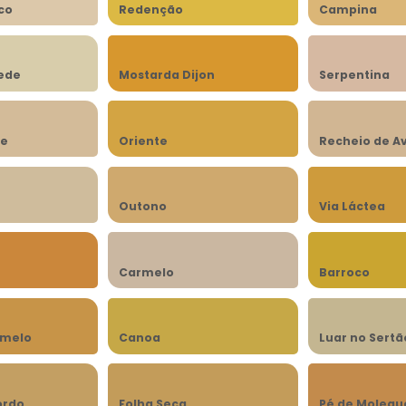
co
Redenção
Campina
rede
Mostarda Dijon
Serpentina
be
Oriente
Recheio de A
n
Outono
Via Láctea
Carmelo
Barroco
amelo
Canoa
Luar no Sertã
ordo
Folha Seca
Pé de Molequ