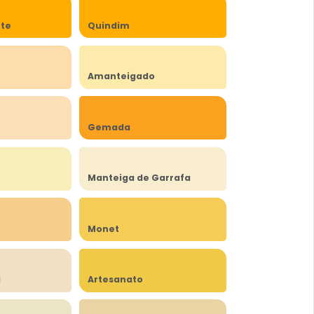
rte
Quindim
Amanteigado
Gemada
Manteiga de Garrafa
Monet
l
Artesanato