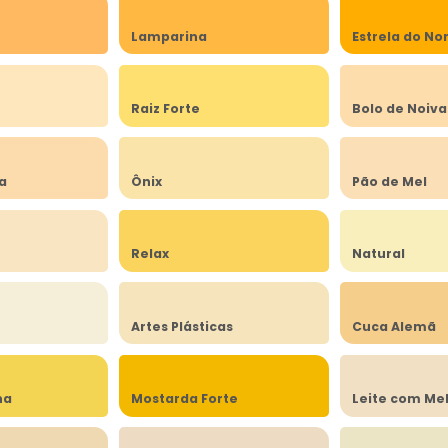
Lamparina
Estrela do No
a
Raiz Forte
Bolo de Noiva
ia
Ônix
Pão de Mel
Relax
Natural
Artes Plásticas
Cuca Alemã
na
Mostarda Forte
Leite com Me