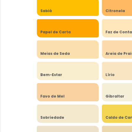
Sabiá
Citronela
Papel de Carta
Faz de Cont
Meias de Seda
Areia de Pra
Bem-Estar
Lírio
Favo de Mel
Gibraltar
Sobriedade
Caldo de Ca