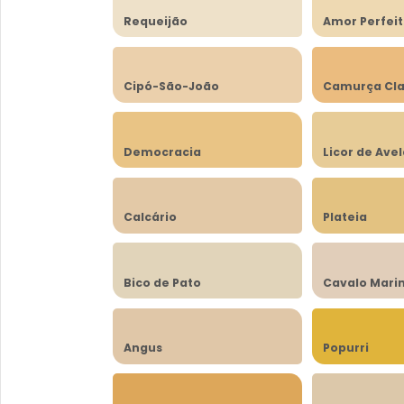
Requeijão
Amor Perfei
Cipó-São-João
Camurça Cla
Democracia
Licor de Ave
Calcário
Plateia
Bico de Pato
Cavalo Mari
Angus
Popurri