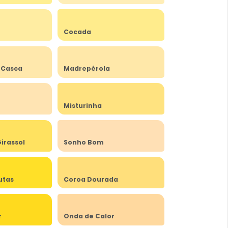
Cocada
 Casca
Madrepérola
Misturinha
irassol
Sonho Bom
utas
Coroa Dourada
r
Onda de Calor