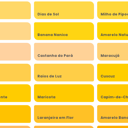
Dias de Sol
Milho de Pipo
Banana Nanica
Amarelo Natu
Castanha do Pará
Maracujá
Raios de Luz
Cuscuz
ente
Maricota
Capim-de-Ch
Laranjeira em Flor
Amarelo Band