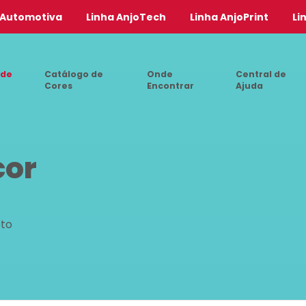
 Automotiva
Linha AnjoTech
Linha AnjoPrint
Li
 de
Catálogo de
Onde
Central de
Cores
Encontrar
Ajuda
cor
eto