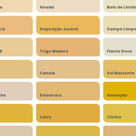
to
Geada
Bolo de Limã
ra
Inspiração Juvenil
Campo Limp
lã
Trigo Maduro
Flauta Doce
Canela
Sol Nascente
nho
Demerara
Sensação
Cairo
Citrino