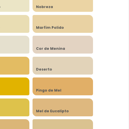
o
Nobreza
o
Marfim Polido
Cor de Menina
Deserto
Pingo de Mel
Mel de Eucalipto