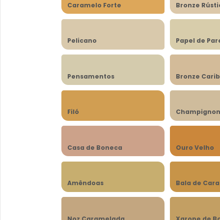
Caramelo Forte
Bronze Rústi
Pelicano
Papel de Pa
Pensamentos
Bronze Cari
Filó
Champigno
Casa de Boneca
Ouro Velho
Amêndoas
Bala de Car
Noz Caramelada
Xarope de B