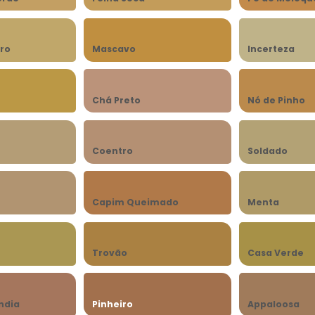
ro
Mascavo
Incerteza
Chá Preto
Nó de Pinho
Coentro
Soldado
Capim Queimado
Menta
Trovão
Casa Verde
ndia
Pinheiro
Appaloosa