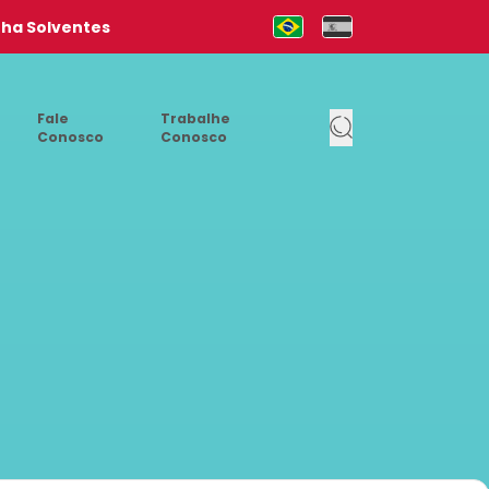
nha Solventes
Mudar para Português (pt-b
Cambia al Español (e
Fale
Trabalhe
Conosco
Conosco