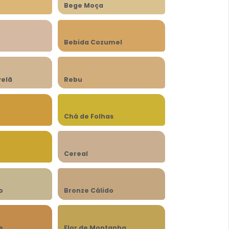
Bege Moça
Bebida Cozumel
velã
Rebu
Chá de Folhas
Cereal
o
Bronze Cálido
e
Flor de Montanha