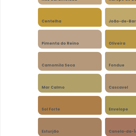
Centelha
João-de-Bar
Pimenta do Reino
Oliveira
Camomila Seca
Fondue
Mar Calmo
Cascavel
Sol Forte
Envelope
Esturjão
Canela-da-Í