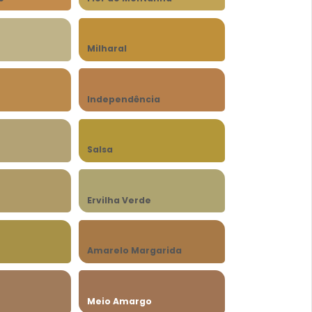
Milharal
Independência
Salsa
Ervilha Verde
Amarelo Margarida
Meio Amargo