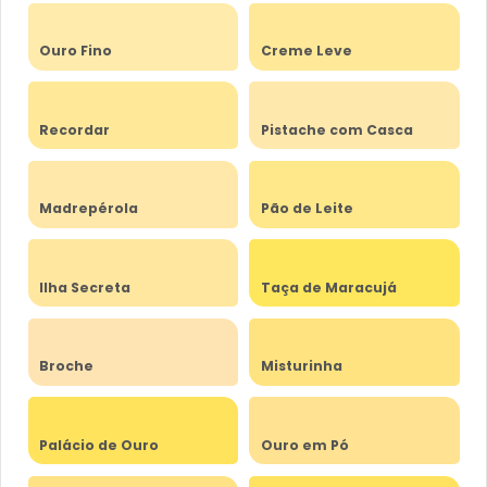
Ouro Fino
Creme Leve
Recordar
Pistache com Casca
Madrepérola
Pão de Leite
Ilha Secreta
Taça de Maracujá
Broche
Misturinha
Palácio de Ouro
Ouro em Pó