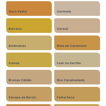
Ouro Velho
Carmelo
Barroco
Cereal
Amêndoas
Bala de Caramelo
Canoa
Luar no Sertão
Bronze Cálido
Noz Caramelada
Xarope de Bordo
Folha Seca