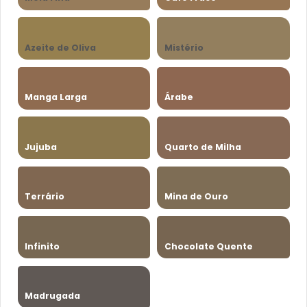
Azeite de Oliva
Mistério
Manga Larga
Árabe
Jujuba
Quarto de Milha
Terrário
Mina de Ouro
Infinito
Chocolate Quente
Madrugada