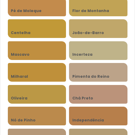
Pé de Moleque
Flor de Montanha
Centelha
João-de-Barro
Mascavo
Incerteza
Milharal
Pimenta do Reino
Oliveira
Chá Preto
Nó de Pinho
Independência