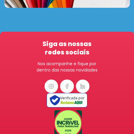
Siga as nossas
redes sociais
Nos acompanhe e fique por
dentro das nossas novidades
Verificada por