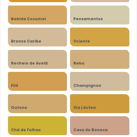
Bebida Cozumel
Pensamentos
Bronze Caribe
Oriente
Recheio de Avelã
Rebu
Filó
Champignon
Outono
Via Láctea
Chá de Folhas
Casa de Boneca