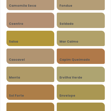
Camomila Seca
Fondue
Coentro
Soldado
Salsa
Mar Calmo
Cascavel
Capim Queimado
Menta
Ervilha Verde
Sol Forte
Envelope