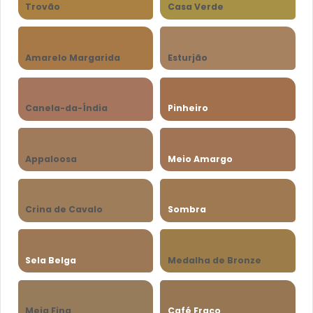
Trovão
Casa Verde
Amarelo Margarida
Esturjão
Canela-da-Índia
Pinheiro
Appaloosa
Meio Amargo
Crina de Cavalo
Sombra
Sela Belga
Medalha de Bronze
Meia Fina
Café Fraco