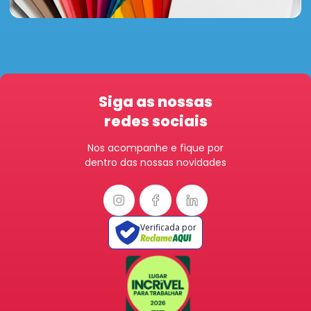
Siga as nossas
redes sociais
Nos acompanhe e fique por
dentro das nossas novidades
Verificada por