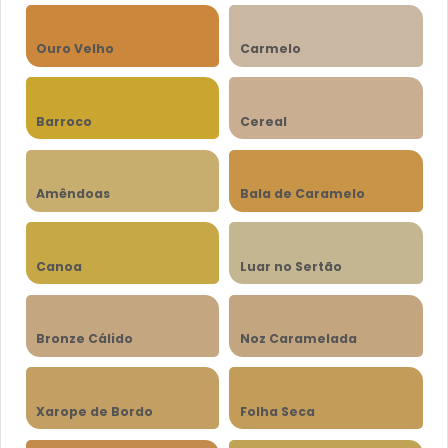
Ouro Velho
Carmelo
Barroco
Cereal
Amêndoas
Bala de Caramelo
Canoa
Luar no Sertão
Bronze Cálido
Noz Caramelada
Xarope de Bordo
Folha Seca