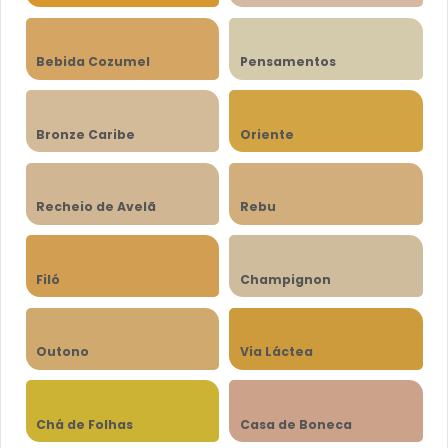
Bebida Cozumel
Pensamentos
Bronze Caribe
Oriente
Recheio de Avelã
Rebu
Filó
Champignon
Outono
Via Láctea
Chá de Folhas
Casa de Boneca