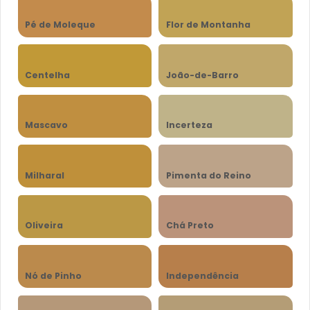
Pé de Moleque
Flor de Montanha
Centelha
João-de-Barro
Mascavo
Incerteza
Milharal
Pimenta do Reino
Oliveira
Chá Preto
Nó de Pinho
Independência