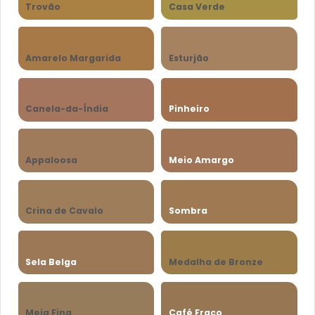
Trovão
Casa Verde
Amarelo Margarida
Esturjão
Canela-da-Índia
Pinheiro
Appaloosa
Meio Amargo
Crina de Cavalo
Sombra
Sela Belga
Medalha de Bronze
Meia Fina
Café Fraco