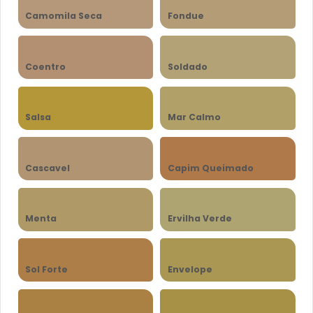
Camomila Seca
Fondue
Coentro
Soldado
Salsa
Mar Calmo
Cascavel
Capim Queimado
Menta
Ervilha Verde
Sol Forte
Envelope