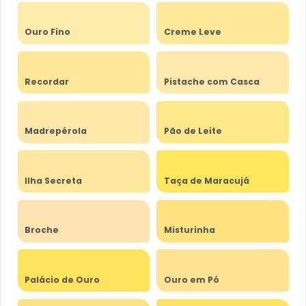
Ouro Fino
Creme Leve
Recordar
Pistache com Casca
Madrepérola
Pão de Leite
Ilha Secreta
Taça de Maracujá
Broche
Misturinha
Palácio de Ouro
Ouro em Pó